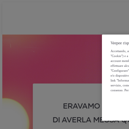
Veepee risp
Accettando, au
"Cookie") e a 
account membro
effettuare alcu
"Configurare" 
e/o dispositiv
link "Informa
servizio, come
consenso. Per 
ERAVAMO SICURI
DI AVERLA MESSA QU