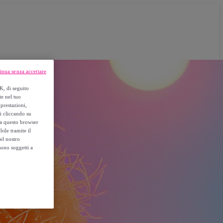
inua senza accettare
K, di seguito
te nel tuo
prestazioni,
si cliccando su
o a questo browser
ile tramite il
el nostro
sono soggetti a