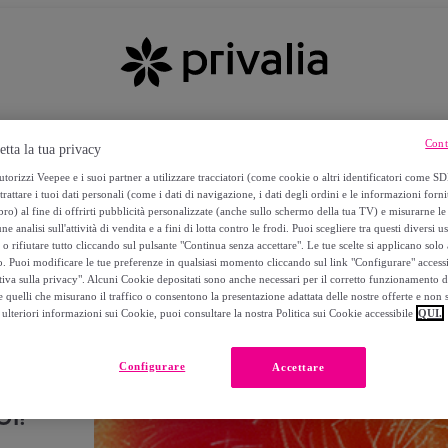
Cont
etta la tua privacy
torizzi Veepee e i suoi partner a utilizzare tracciatori (come cookie o altri identificatori come SD
trattare i tuoi dati personali (come i dati di navigazione, i dati degli ordini e le informazioni forni
) al fine di offrirti pubblicità personalizzate (anche sullo schermo della tua TV) e misurarne le 
ne analisi sull'attività di vendita e a fini di lotta contro le frodi. Puoi scegliere tra questi diversi u
o rifiutare tutto cliccando sul pulsante "Continua senza accettare". Le tue scelte si applicano sol
o. Puoi modificare le tue preferenze in qualsiasi momento cliccando sul link "Configurare" accessib
tiva sulla privacy". Alcuni Cookie depositati sono anche necessari per il corretto funzionamento d
 quelli che misurano il traffico o consentono la presentazione adattata delle nostre offerte e non 
ulteriori informazioni sui Cookie, puoi consultare la nostra Politica sui Cookie accessibile
QUI.
Configurare
Accettare
I!