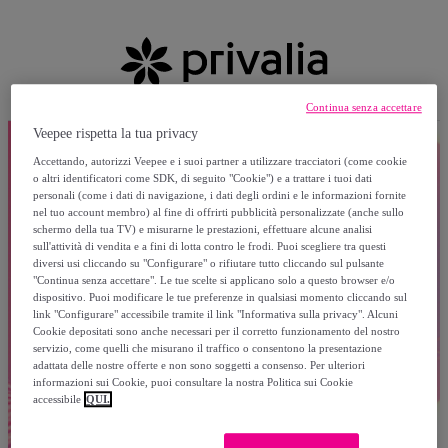
Continua senza accettare
Veepee rispetta la tua privacy
Accettando, autorizzi Veepee e i suoi partner a utilizzare tracciatori (come cookie
o altri identificatori come SDK, di seguito "Cookie") e a trattare i tuoi dati
personali (come i dati di navigazione, i dati degli ordini e le informazioni fornite
nel tuo account membro) al fine di offrirti pubblicità personalizzate (anche sullo
schermo della tua TV) e misurarne le prestazioni, effettuare alcune analisi
sull'attività di vendita e a fini di lotta contro le frodi. Puoi scegliere tra questi
diversi usi cliccando su "Configurare" o rifiutare tutto cliccando sul pulsante
"Continua senza accettare". Le tue scelte si applicano solo a questo browser e/o
dispositivo. Puoi modificare le tue preferenze in qualsiasi momento cliccando sul
link "Configurare" accessibile tramite il link "Informativa sulla privacy". Alcuni
Cookie depositati sono anche necessari per il corretto funzionamento del nostro
servizio, come quelli che misurano il traffico o consentono la presentazione
adattata delle nostre offerte e non sono soggetti a consenso. Per ulteriori
informazioni sui Cookie, puoi consultare la nostra Politica sui Cookie
accessibile
QUI.