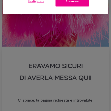
Configurare
Accettare
ERAVAMO SICURI
DI AVERLA MESSA QUI!
Ci spiace, la pagina richiesta è introvabile.