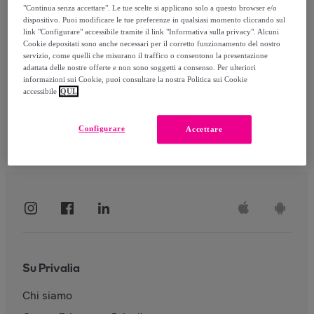
"Continua senza accettare". Le tue scelte si applicano solo a questo browser e/o
dispositivo. Puoi modificare le tue preferenze in qualsiasi momento cliccando sul
link "Configurare" accessibile tramite il link "Informativa sulla privacy". Alcuni
Accedi
Cookie depositati sono anche necessari per il corretto funzionamento del nostro
servizio, come quelli che misurano il traffico o consentono la presentazione
adattata delle nostre offerte e non sono soggetti a consenso. Per ulteriori
informazioni sui Cookie, puoi consultare la nostra Politica sui Cookie
accessibile
QUI.
Configurare
Accettare
Su Privalia
Chi siamo