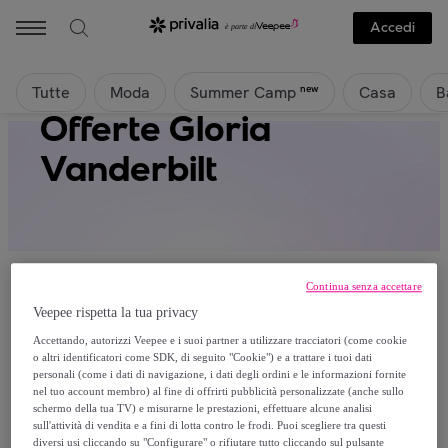
Accedi
Tutte
Moda
Casa
B
new
Summer Camp
Offerte Gloria
Vanderbilt
Continua senza accettare
Veepee rispetta la tua privacy
Attualmente non è disponibile alcun
Accettando, autorizzi Veepee e i suoi partner a utilizzare tracciatori (come cookie
o altri identificatori come SDK, di seguito "Cookie") e a trattare i tuoi dati
prodotto.
personali (come i dati di navigazione, i dati degli ordini e le informazioni fornite
nel tuo account membro) al fine di offrirti pubblicità personalizzate (anche sullo
schermo della tua TV) e misurarne le prestazioni, effettuare alcune analisi
Registrati e accedi a tutti i prodotti visibili ai nostri
sull'attività di vendita e a fini di lotta contro le frodi. Puoi scegliere tra questi
membri.
diversi usi cliccando su "Configurare" o rifiutare tutto cliccando sul pulsante